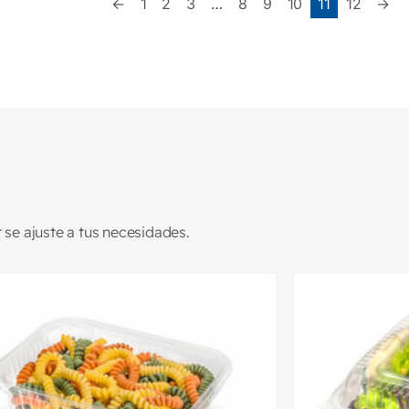
←
1
2
3
…
8
9
10
11
12
→
se ajuste a tus necesidades.