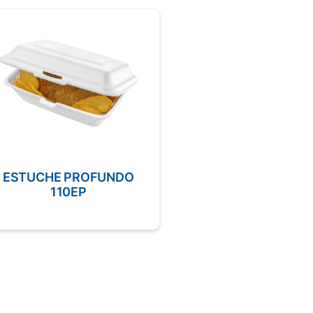
ESTUCHE PROFUNDO
POTE REDONDO 3
110EP
XLG CLEAR
M3071XLGC