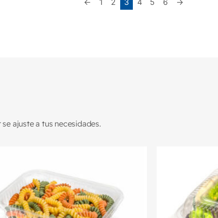
←
1
2
3
4
5
6
→
se ajuste a tus necesidades.