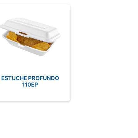
ESTUCHE PROFUNDO
POTE REDONDO 3
110EP
XLG CLEAR
M3071XLGC