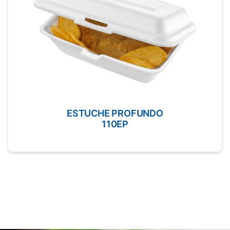
POTE REDONDO 3071 XLG CL
M3071XLGC