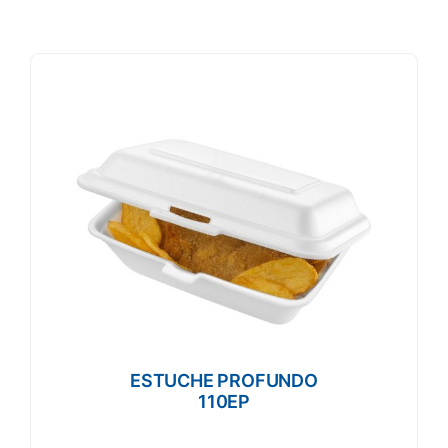
POTE REDONDO 3071 XLG CLEAR
M3071XLGC