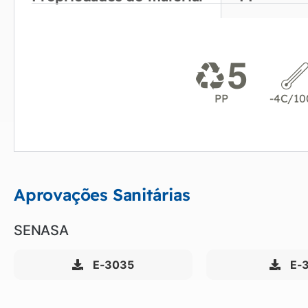
PP
-4C/10
Aprovações Sanitárias
SENASA
E-3035
E-3