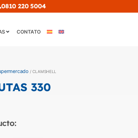
0810 220 5004
AS
CONTATO
upermercado
/ CLAMSHELL
UTAS 330
ucto: