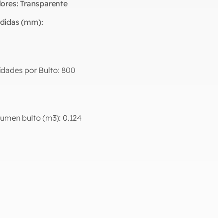
lores:
Transparente
didas (mm):
idades por Bulto:
800
lumen bulto (m3):
0.124