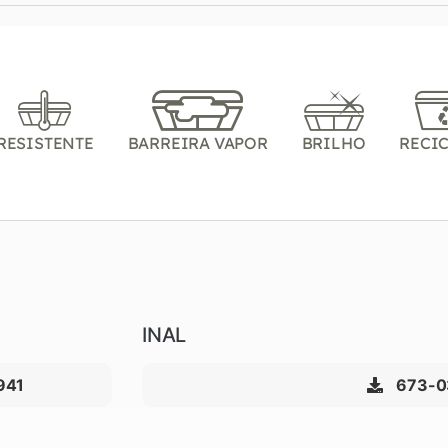
RESISTENTE
BARREIRA VAPOR
BRILHO
RECI
INAL
941
673-0