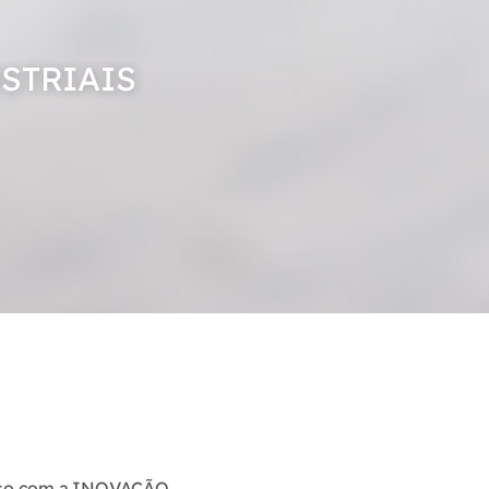
STRIAIS
so com a INOVAÇÃO,