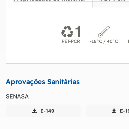
PET-PCR
-18°C / 40°C
Aprovações Sanitárias
SENASA
E-149
E-1