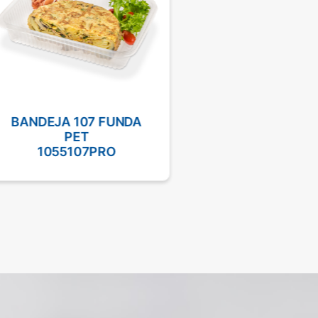
BANDEJA 107 FUNDA
BANDEJA PET SE
PET
10141860CI
1055107PRO