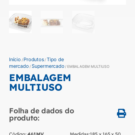
Início
Produtos
Tipo de
/
/
mercado
Supermercado
/
/ EMBALAGEM MULTIUSO
EMBALAGEM
MULTIUSO
Folha de dados do
produto:
Código:
461MV
Medidas:
185 x 165 x 50