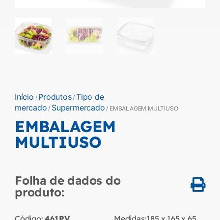
Início
Produtos
Tipo de
/
/
mercado
Supermercado
/
/ EMBALAGEM MULTIUSO
EMBALAGEM
MULTIUSO
Folha de dados do
produto:
Código:
461PV
Medidas:
185 x 165 x 65