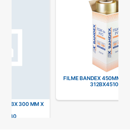
FILME BANDEX 450MM X 1000 MTS
312BX451000
X