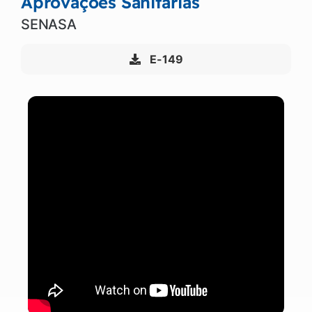
Aprovações Sanitárias
SENASA
E-149