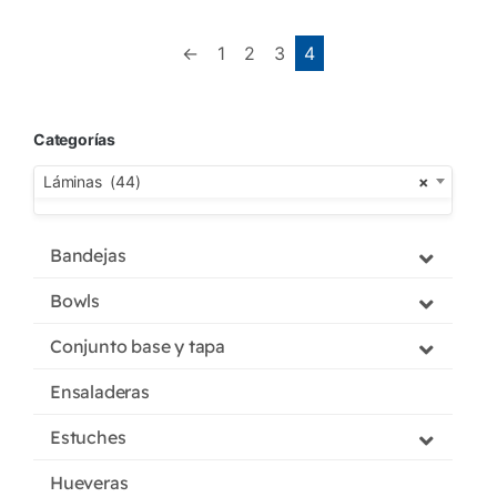
←
1
2
3
4
Categorías
Láminas (44)
×
Bandejas
Bowls
Conjunto base y tapa
Ensaladeras
Estuches
Hueveras