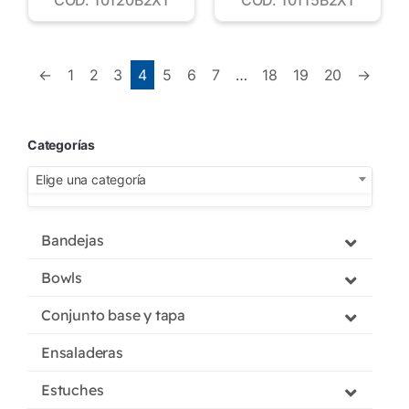
←
1
2
3
4
5
6
7
…
18
19
20
→
Categorías
Elige una categoría
Bandejas
Bowls
Conjunto base y tapa
Ensaladeras
Estuches