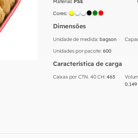
Material:
PSE
Cores:
Dimensões
Unidade de medida:
bagson
Capac
Unidades por pacote:
600
Característica de carga
Caixas por CTN. 40 CH:
463
Volum
0.149