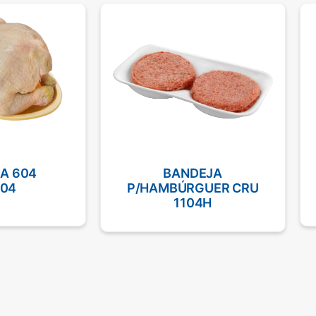
A 604
BANDEJA
604
P/HAMBÚRGUER CRU
1104H