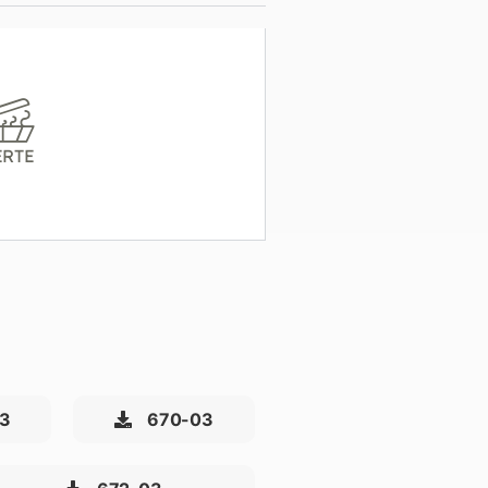
ERTE
3
670-03