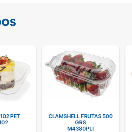
DOS
102 PET
CLAMSHELL FRUTAS 500
102
GRS
M4380PLI