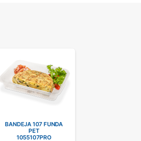
BANDEJA 107 FUNDA
BANDEJA PET SE
PET
10141860CI
1055107PRO