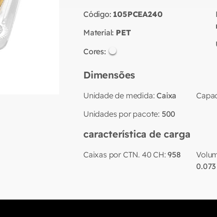
Código:
105PCEA240
Material:
PET
Cores:
Dimensões
Unidade de medida:
Caixa
Capac
Unidades por pacote:
500
característica de carga
Caixas por CTN. 40 CH:
958
Volum
0.073