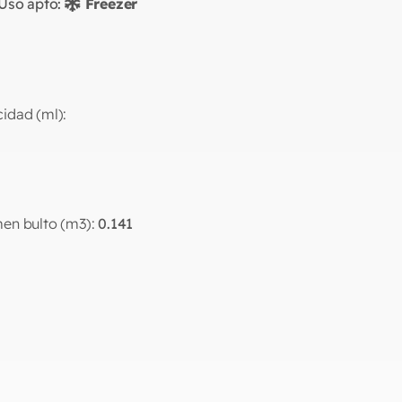
Uso apto:
Freezer
idad (ml):
en bulto (m3):
0.141