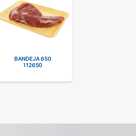
BANDEJA 650
BASE MARMIT
112650
110PTM