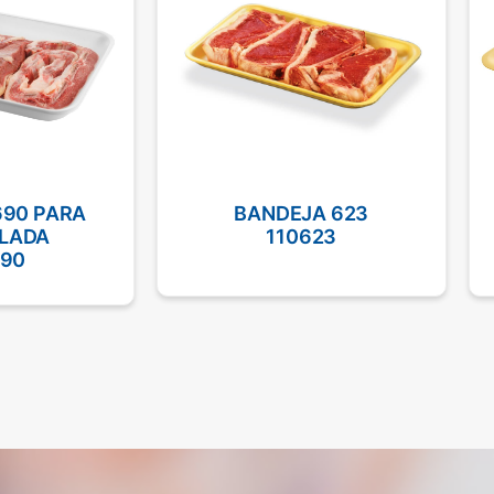
690 PARA
BANDEJA 623
LLADA
110623
690