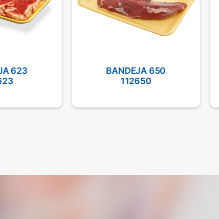
A 623
BANDEJA 650
623
112650